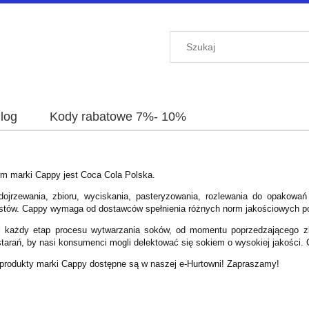
log
Kody rabatowe 7%- 10%
em marki Cappy jest Coca Cola Polska.
ojrzewania, zbioru, wyciskania, pasteryzowania, rozlewania do opakowań
 testów. Cappy wymaga od dostawców spełnienia różnych norm jakościowych p
c każdy etap procesu wytwarzania soków, od momentu poprzedzającego z
starań, by nasi konsumenci mogli delektować się sokiem o wysokiej jakości
produkty marki Cappy dostępne są w naszej e-Hurtowni! Zapraszamy!