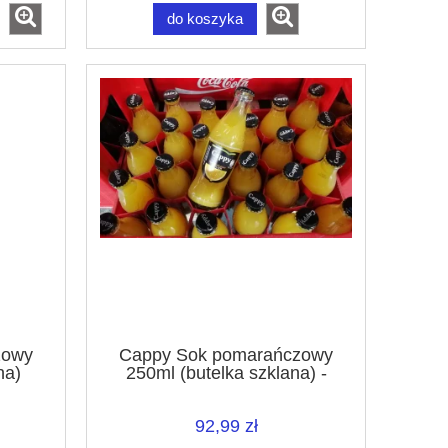
do koszyka
zowy
Cappy Sok pomarańczowy
na)
250ml (butelka szklana) -
karton
92,99 zł