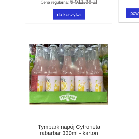
5 911,38 zł
Cena regularna:
pow
do koszyka
Tymbark napój Cytroneta
rabarbar 330ml - karton