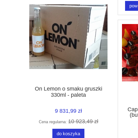
pow
On Lemon o smaku gruszki
330ml - paleta
Cap
9 831,99 zł
(bu
10 923,49 zł
Cena regularna:
do koszyka