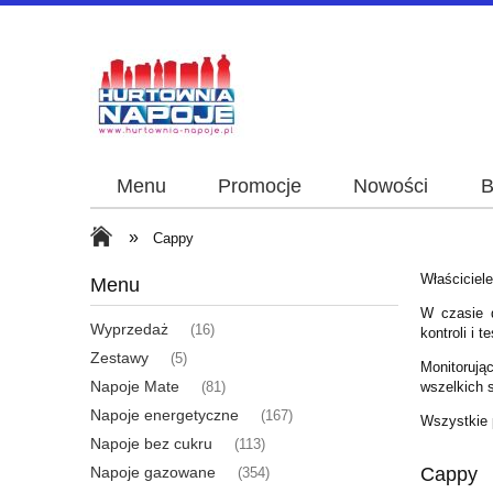
Menu
Promocje
Nowości
B
»
Cappy
Właściciel
Menu
W czasie d
Wyprzedaż
(16)
kontroli i
Zestawy
(5)
Monitorują
Napoje Mate
wszelkich 
(81)
Napoje energetyczne
(167)
Wszystkie 
Napoje bez cukru
(113)
Cappy
Napoje gazowane
(354)