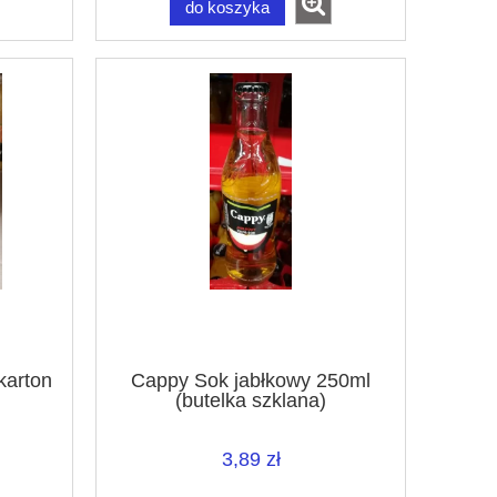
do koszyka
karton
Cappy Sok jabłkowy 250ml
(butelka szklana)
3,89 zł