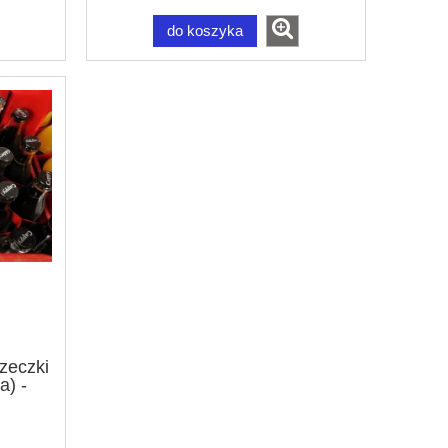
do koszyka
zeczki
a) -