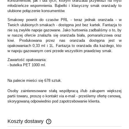
konsumentów, jak i dla tych, którym oranżada przywodzi na myśl
młodzieńcze wspomnienia. Bąbelki i klasyczny smak oranżady to
ulubione połączenie konsumentów.
Smakowy powrót do czasów PRL - teraz jednak oranżada - w
Twoich ulubionych smakach - dostępna jest bez kartek. Fantazja to
nie są zwykłe napoje gazowane. Jako hurtownia zadbaliśmy o to, by
w naszej ofercie znalazła się oranżada biała, pomarańczowa oraz
kiwi. Produkowana przez nas oranżada dostępna jest w
opakowaniach 0,33 ml i 1L. Fantazja to oranżada dla każdego, kto
w napoju gazowanym ceni przede wszystkim prawdziwy smak.
Zawartość opakowania:
- butelka PET 1000 ml.
Na palecie mieści się 678 sztuk.
Osoby zainteresowane stałą współpracą i/lub zakupem większej
partii towaru, proszę o kontakt via e-mail - prześlemy ofertę cenową,
skorygowaną odpowiednio pod zapotrzebowanie klienta.
Koszty dostawy
Cena nie zawiera ewentualnych kosztów płatności