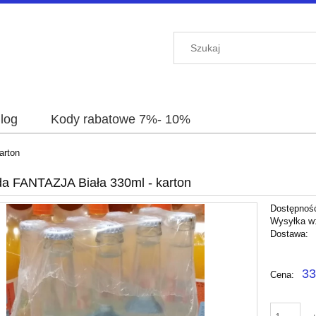
log
Kody rabatowe 7%- 10%
arton
a FANTAZJA Biała 330ml - karton
Dostępnoś
Wysyłka w
Dostawa:
Cena nie 
33
Cena:
płatności