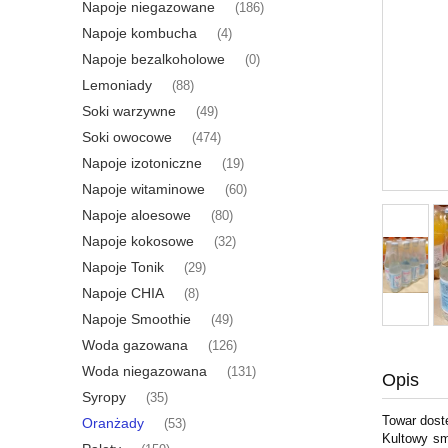
Napoje niegazowane
(186)
Napoje kombucha
(4)
Napoje bezalkoholowe
(0)
Lemoniady
(88)
Soki warzywne
(49)
Soki owocowe
(474)
Napoje izotoniczne
(19)
Napoje witaminowe
(60)
Napoje aloesowe
(80)
Napoje kokosowe
(32)
Napoje Tonik
(29)
Napoje CHIA
(8)
Napoje Smoothie
(49)
Woda gazowana
(126)
Woda niegazowana
(131)
Opis
Syropy
(35)
Towar dost
Oranżady
(53)
Kultowy sm