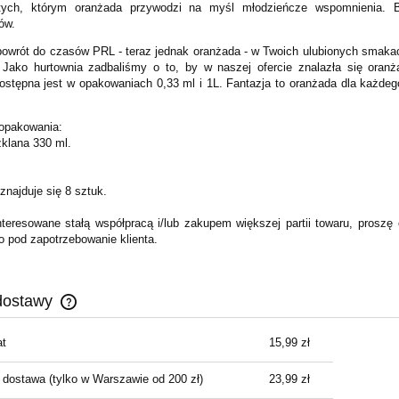
 tych, którym oranżada przywodzi na myśl młodzieńcze wspomnienia. B
ów.
wrót do czasów PRL - teraz jednak oranżada - w Twoich ulubionych smakach 
Jako hurtownia zadbaliśmy o to, by w naszej ofercie znalazła się oran
ostępna jest w opakowaniach 0,33 ml i 1L. Fantazja to oranżada dla każd
opakowania:
zklana 330 ml.
znajduje się 8 sztuk.
teresowane stałą współpracą i/lub zakupem większej partii towaru, proszę
o pod zapotrzebowanie klienta.
dostawy
t
15,99 zł
Cena nie zawiera ewentualnych kosztów
płatności
 dostawa
(tylko w Warszawie od 200 zł)
23,99 zł