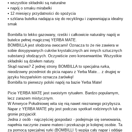
• wszystkie składniki są naturalne
• napój o smaku mirabelki
• 12 miesięcy przydatności do spożycia
• szklana butelka nadająca się do recyklingu i zapewniająca idealny
smak
Bombilla to lekko gazowany, rześki i całkowicie naturalny napój w
butelce pełnej magicznej YERBA MATE.
BOMBILLA jest słodzona owocami! Oznacza to że nie zawiera w
sobie dosypywanych cukrów krystalicznych ani innych sztucznych
substancji słodzących. Oczywiście zero konserwantów. Wszystkie
składniki są dziełem natury.
Skąd nazwa? Z jednej strony BOMBILLA to specjalna rurka,
nieodzowny przedmiot do picia naparu z Yerba Mate… z drugiej w
języku hiszpańskim oznacza żarówkę!
Bombilla to pierwszy polski napój na bazie Yerba Mate!
Picie YERBA MATE jest swoistym rytuałem. Bardzo popularnym,
lecz zarazem mistycznym.
W Ameryce Południowej wita się nią nawet nieznanego przybysza.
Napar z YERBA MATE pity jest podczas spotkań rodzinnych lub w
gronie przyjaciół.
Jedna z osób - najczęściej gospodarz - podejmuje się serwowania,
napełnia naczynie zwane matero i przekazuje je kolejnej osobie. Ta
za pomocą specjalnej rurki (BOMBILLI !) wypija cały napar i oddaje