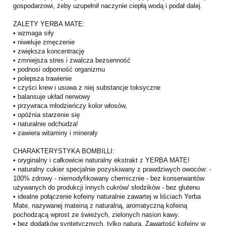
gospodarzowi, żeby uzupełnił naczynie ciepłą wodą i podał dalej.
ZALETY YERBA MATE:
• wzmaga siły
• niweluje zmęczenie
• zwiększa koncentrację
• zmniejsza stres i zwalcza bezsenność
• podnosi odporność organizmu
• polepsza trawienie
• czyści krew i usuwa z niej substancje toksyczne
• balansuje układ nerwowy
• przywraca młodzieńczy kolor włosów,
• opóźnia starzenie się
• naturalnie odchudza!
• zawiera witaminy i minerały
CHARAKTERYSTYKA BOMBILLI:
• oryginalny i całkowicie naturalny ekstrakt z YERBA MATE!
• naturalny cukier specjalnie pozyskiwany z prawdziwych owoców: -
100% zdrowy - niemodyfikowany chemicznie - bez konserwantów
używanych do produkcji innych cukrów/ słodzików - bez glutenu
• idealne połączenie kofeiny naturalnie zawartej w liściach Yerba
Mate, nazywanej mateiną z naturalną, aromatyczną kofeiną
pochodzącą wprost ze świeżych, zielonych nasion kawy.
• bez dodatków syntetycznych, tylko natura. Zawartość kofeiny w