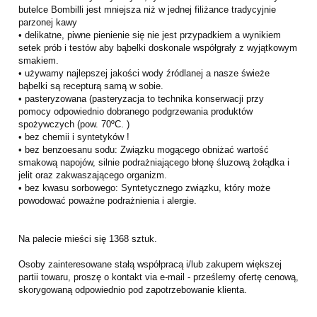
butelce Bombilli jest mniejsza niż w jednej filiżance tradycyjnie
parzonej kawy
• delikatne, piwne pienienie się nie jest przypadkiem a wynikiem
setek prób i testów aby bąbelki doskonale współgrały z wyjątkowym
smakiem.
• używamy najlepszej jakości wody źródlanej a nasze świeże
bąbelki są recepturą samą w sobie.
• pasteryzowana (pasteryzacja to technika konserwacji przy
pomocy odpowiednio dobranego podgrzewania produktów
spożywczych (pow. 70ºC. )
• bez chemii i syntetyków !
• bez benzoesanu sodu: Związku mogącego obniżać wartość
smakową napojów, silnie podrażniającego błonę śluzową żołądka i
jelit oraz zakwaszającego organizm.
• bez kwasu sorbowego: Syntetycznego związku, który może
powodować poważne podrażnienia i alergie.
Na palecie mieści się 1368 sztuk.
Osoby zainteresowane stałą współpracą i/lub zakupem większej
partii towaru, proszę o kontakt via e-mail - prześlemy ofertę cenową,
skorygowaną odpowiednio pod zapotrzebowanie klienta.