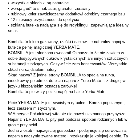
• wszystkie składniki są naturalne
• wersja „red” to smak acai, granatu i żurawiny
• rubinowy kolor zawdzięczamy dodatkowi odrobiny czarnego bzu
• 12 miesięcy przydatności do spożycia
• szklana butelka nadająca się do recyklingu i zapewniająca idealny
smak
Bombilla to lekko gazowany, rześki i całkowicie naturalny napój w
butelce pełnej magicznej YERBA MATE.
BOMBILLA jest słodzona owocami! Oznacza to że nie zawiera w
sobie dosypywanych cukrów krystalicznych ani innych sztucznych
substancji słodzących. Oczywiście zero konserwantów. Wszystkie
składniki są dziełem natury.
Skąd nazwa? Z jednej strony BOMBILLA to specjalna rurka,
nieodzowny przedmiot do picia naparu z Yerba Mate… z drugiej w
języku hiszpańskim oznacza żarówkę!
Bombilla to pierwszy polski napój na bazie Yerba Mate!
Picie YERBA MATE jest swoistym rytuałem. Bardzo popularnym,
lecz zarazem mistycznym.
W Ameryce Południowej wita się nią nawet nieznanego przybysza.
Napar z YERBA MATE pity jest podczas spotkań rodzinnych lub w
gronie przyjaciół.
Jedna z osób - najczęściej gospodarz - podejmuje się serwowania,
napełnia naczynie zwane matero i przekazuje je kolejnej osobie. Ta