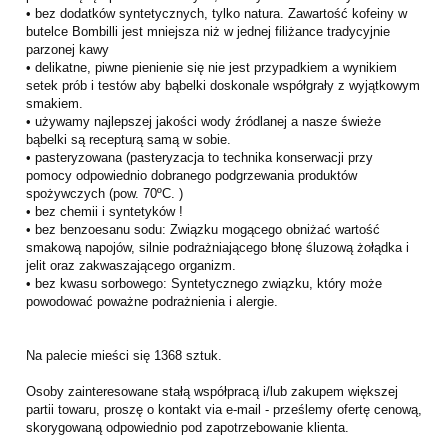
• bez dodatków syntetycznych, tylko natura. Zawartość kofeiny w
butelce Bombilli jest mniejsza niż w jednej filiżance tradycyjnie
parzonej kawy
• delikatne, piwne pienienie się nie jest przypadkiem a wynikiem
setek prób i testów aby bąbelki doskonale współgrały z wyjątkowym
smakiem.
• używamy najlepszej jakości wody źródlanej a nasze świeże
bąbelki są recepturą samą w sobie.
• pasteryzowana (pasteryzacja to technika konserwacji przy
pomocy odpowiednio dobranego podgrzewania produktów
spożywczych (pow. 70ºC. )
• bez chemii i syntetyków !
• bez benzoesanu sodu: Związku mogącego obniżać wartość
smakową napojów, silnie podrażniającego błonę śluzową żołądka i
jelit oraz zakwaszającego organizm.
• bez kwasu sorbowego: Syntetycznego związku, który może
powodować poważne podrażnienia i alergie.
Na palecie mieści się 1368 sztuk.
Osoby zainteresowane stałą współpracą i/lub zakupem większej
partii towaru, proszę o kontakt via e-mail - prześlemy ofertę cenową,
skorygowaną odpowiednio pod zapotrzebowanie klienta.