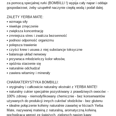
za pomocą specjalnej rurki (BOMBILLI !) wypija cały napar i oddaje
gospodarzowi, żeby uzupełnił naczynie ciepłą wodą i podał dalej.
ZALETY YERBA MATE:
• wzmaga siły
• niweluje zmęczenie
• zwiększa koncentrację
• zmniejsza stres i zwalcza bezsenność
• podnosi odporność organizmu
• polepsza trawienie
• czyści krew i usuwa z niej substancje toksyczne
• balansuje układ nerwowy
• przywraca młodzieńczy kolor włosów,
• opóźnia starzenie się
• naturalnie odchudza!
• zawiera witaminy i minerały
CHARAKTERYSTYKA BOMBILLI:
• oryginalny i całkowicie naturalny ekstrakt z YERBA MATE!
• naturalny cukier specjalnie pozyskiwany z prawdziwych owoców: -
100% zdrowy - niemodyfikowany chemicznie - bez konserwantów
używanych do produkcji innych cukrów/ słodzików - bez glutenu
• idealne połączenie kofeiny naturalnie zawartej w liściach Yerba
Mate, nazywanej mateiną z naturalną, aromatyczną kofeiną
pochodzącą wprost ze świeżych, zielonych nasion kawy.