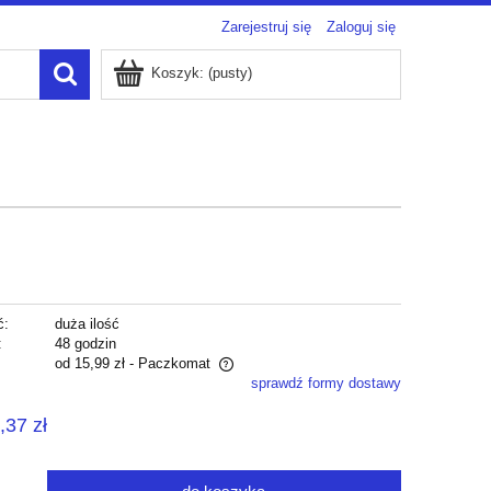
Zarejestruj się
Zaloguj się
Koszyk:
(pusty)
ć:
duża ilość
:
48 godzin
od 15,99 zł
- Paczkomat
sprawdź formy dostawy
zawiera ewentualnych kosztów
,37 zł