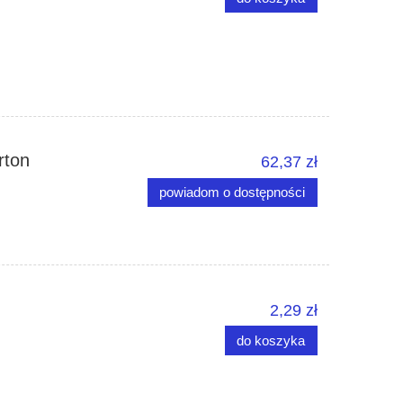
rton
62,37 zł
powiadom o dostępności
2,29 zł
do koszyka