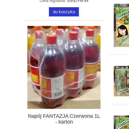
131,76 zł
Cena regularna:
do koszyka
Napój FANTAZJA Czerwona 1L
- karton