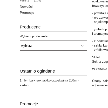
Palety
(159)
opakowania
towarzystw
Nowości
Promocje
- powstają
- nie zawi
- są skomp
Producenci
Tymbark po
i aromatyc
Wybierz producenta
- z dodatk
- szklanka
- źródło wi
Skład:
Soki z zag
W kartonie 
Ostatnio oglądane
Tymbark sok jabłko-brzoskwinia 200ml -
Osoby zain
karton
odpowiedni
Promocje