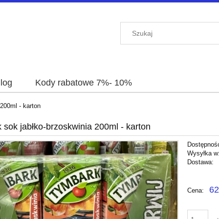
log
Kody rabatowe 7%- 10%
200ml - karton
 sok jabłko-brzoskwinia 200ml - karton
Dostępnoś
Wysyłka w
Dostawa:
Cena nie 
62
Cena:
płatności