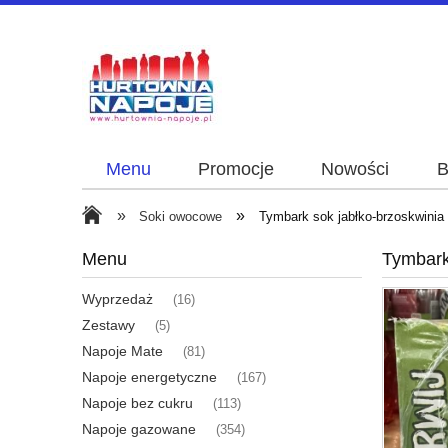
Menu
Promocje
Nowości
B
»
»
Soki owocowe
Tymbark sok jabłko-brzoskwinia 
Menu
Tymbark
Wyprzedaż
(16)
Zestawy
(5)
Napoje Mate
(81)
Napoje energetyczne
(167)
Napoje bez cukru
(113)
Napoje gazowane
(354)