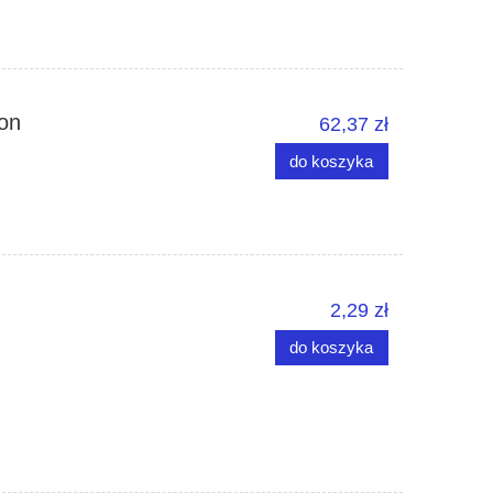
ton
62,37 zł
do koszyka
2,29 zł
do koszyka