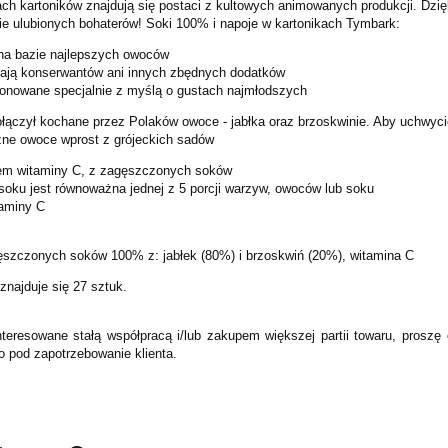
ch kartoników znajdują się postaci z kultowych animowanych produkcji. Dz
ie ulubionych bohaterów! Soki 100% i napoje w kartonikach Tymbark:
 na bazie najlepszych owoców
erają konserwantów ani innych zbędnych dodatków
onowane specjalnie z myślą o gustach najmłodszych
łączył kochane przez Polaków owoce - jabłka oraz brzoskwinie. Aby uchwycić
zne owoce wprost z grójeckich sadów
iem witaminy C, z zagęszczonych soków
 soku jest równoważna jednej z 5 porcji warzyw, owoców lub soku
taminy C
ęszczonych soków 100% z: jabłek (80%) i brzoskwiń (20%), witamina C
znajduje się 27 sztuk.
teresowane stałą współpracą i/lub zakupem większej partii towaru, proszę
o pod zapotrzebowanie klienta.