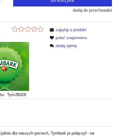
do koszyka
.
dodaj do przechowalni
zapytaj o produkt
poleć znajomemu
dodaj opinię
tu:
TymJB02K
cjalnie dla naszych pociech, Tymbark je połączył - na