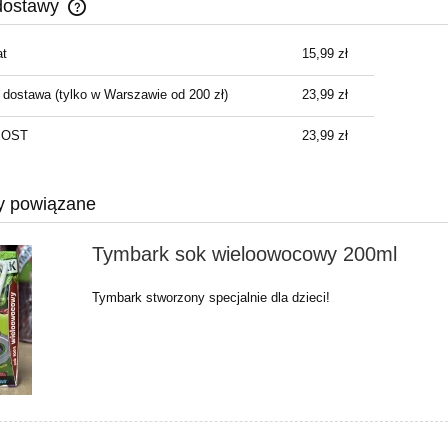
dostawy
t
15,99 zł
Cena nie zawiera ewentualnych kosztów
płatności
 dostawa
(tylko w Warszawie od 200 zł)
23,99 zł
NPOST
23,99 zł
y powiązane
Tymbark sok wieloowocowy 200ml
Tymbark stworzony specjalnie dla dzieci!