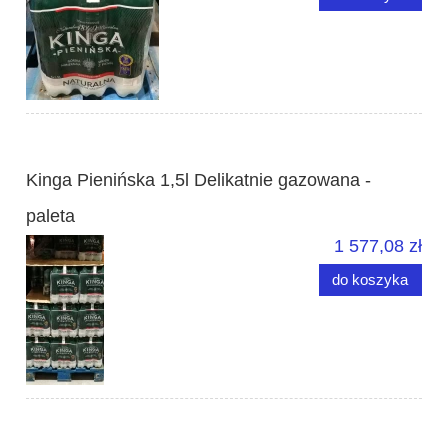
Kinga Pienińska 1,5l Delikatnie gazowana -
paleta
1 577,08 zł
do koszyka