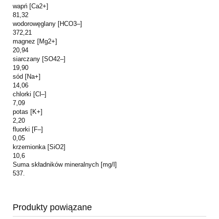
wapń [Ca2+]
81,32
wodorowęglany [HCO3–]
372,21
magnez [Mg2+]
20,94
siarczany [SO42–]
19,90
sód [Na+]
14,06
chlorki [Cl–]
7,09
potas [K+]
2,20
fluorki [F–]
0,05
krzemionka [SiO2]
10,6
Suma składników mineralnych [mg/l]
537.
Produkty powiązane