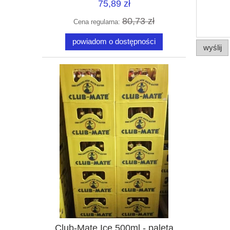
75,89 zł
80,73 zł
Cena regularna:
powiadom o dostępności
wyślij
Club-Mate Ice 500ml - paleta