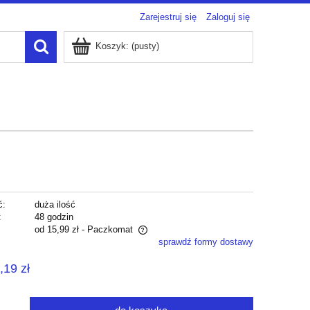
Zarejestruj się
Zaloguj się
Koszyk:
(pusty)
ć:
duża ilość
:
48 godzin
od 15,99 zł
- Paczkomat
sprawdź formy dostawy
zawiera ewentualnych kosztów
,19 zł