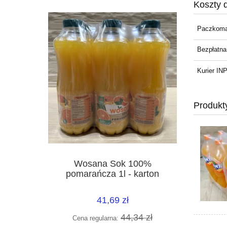
Koszty 
Paczkoma
Bezpłatna
Kurier I
Produkt
Wosana Sok 100%
pomarańcza 1l - karton
41,69 zł
44,34 zł
Cena regularna: