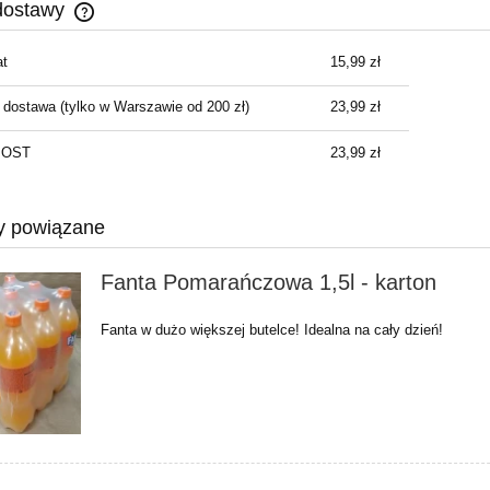
dostawy
t
15,99 zł
Cena nie zawiera ewentualnych kosztów
płatności
 dostawa
(tylko w Warszawie od 200 zł)
23,99 zł
NPOST
23,99 zł
y powiązane
Fanta Pomarańczowa 1,5l - karton
Fanta w dużo większej butelce! Idealna na cały dzień!