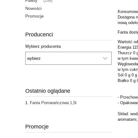
Palety
(159)
Nowości
Konsumowan
Promocje
Dostępna n
nową odsło
Fanta dost
Producenci
Wartość od
Wybierz producenta
Energia 115
Tłuszcz 0 g
w tym kwas
Węglowodan
w tym cukr
Sól 0 g 0 g
Białko 0 g 
Ostatnio oglądane
- Przechow
Fanta Pomarańczowa 1,5l
- Opakowan
Skład: wod
aromatami, 
Promocje