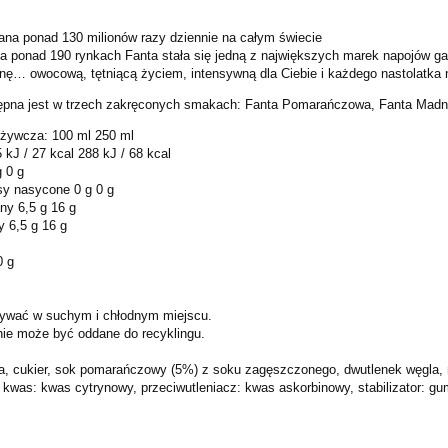
a ponad 130 milionów razy dziennie na całym świecie
a ponad 190 rynkach Fanta stała się jedną z największych marek napojów g
nę… owocową, tętniącą życiem, intensywną dla Ciebie i każdego nastolatka 
ępna jest w trzech zakręconych smakach: Fanta Pomarańczowa, Fanta Madn
żywcza: 100 ml 250 ml
 kJ / 27 kcal 288 kJ / 68 kcal
 0 g
y nasycone 0 g 0 g
y 6,5 g 16 g
y 6,5 g 16 g
0 g
ywać w suchym i chłodnym miejscu.
ie może być oddane do recyklingu.
a, cukier, sok pomarańczowy (5%) z soku zagęszczonego, dwutlenek węgla, 
kwas: kwas cytrynowy, przeciwutleniacz: kwas askorbinowy, stabilizator: gum