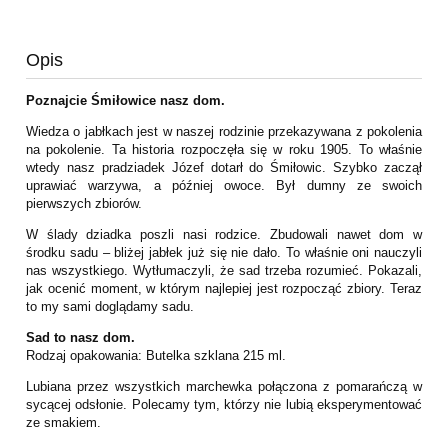
Opis
Poznajcie Śmiłowice nasz dom.
Wiedza o jabłkach jest w naszej rodzinie przekazywana z pokolenia
na pokolenie. Ta historia rozpoczęła się w roku 1905. To właśnie
wtedy nasz pradziadek Józef dotarł do Śmiłowic. Szybko zaczął
uprawiać warzywa, a później owoce. Był dumny ze swoich
pierwszych zbiorów.
W ślady dziadka poszli nasi rodzice. Zbudowali nawet dom w
środku sadu – bliżej jabłek już się nie dało. To właśnie oni nauczyli
nas wszystkiego. Wytłumaczyli, że sad trzeba rozumieć. Pokazali,
jak ocenić moment, w którym najlepiej jest rozpocząć zbiory. Teraz
to my sami doglądamy sadu.
Sad to nasz dom.
Rodzaj opakowania: Butelka szklana 215 ml.
Lubiana przez wszystkich marchewka połączona z pomarańczą w
sycącej odsłonie. Polecamy tym, którzy nie lubią eksperymentować
ze smakiem.