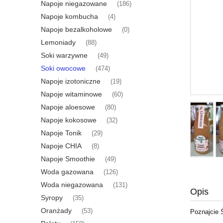
Napoje niegazowane
(186)
Napoje kombucha
(4)
Napoje bezalkoholowe
(0)
Lemoniady
(88)
Soki warzywne
(49)
Soki owocowe
(474)
Napoje izotoniczne
(19)
Napoje witaminowe
(60)
Napoje aloesowe
(80)
Napoje kokosowe
(32)
Napoje Tonik
(29)
Napoje CHIA
(8)
Napoje Smoothie
(49)
Woda gazowana
(126)
Woda niegazowana
(131)
Opis
Syropy
(35)
Oranżady
(53)
Poznajcie 