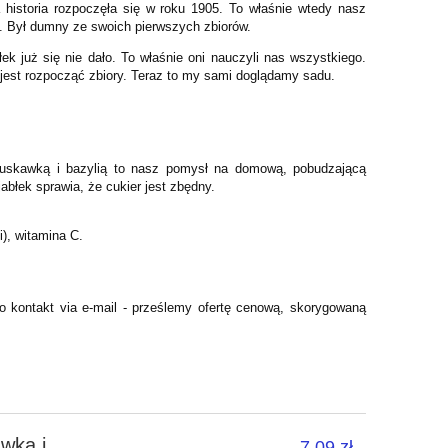
 historia rozpoczęła się w roku 1905. To właśnie wtedy nasz
e. Był dumny ze swoich pierwszych zbiorów.
ek już się nie dało. To właśnie oni nauczyli nas wszystkiego.
 jest rozpocząć zbiory. Teraz to my sami doglądamy sadu.
truskawką i bazylią to nasz pomysł na domową, pobudzającą
błek sprawia, że cukier jest zbędny.
i), witamina C.
 o kontakt via e-mail - prześlemy ofertę cenową, skorygowaną
awką i
7,09 zł