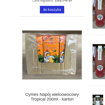
131,76 zł
Cena regularna:
do koszyka
Cymes Napój wieloowocowy
Tropical 200ml - karton