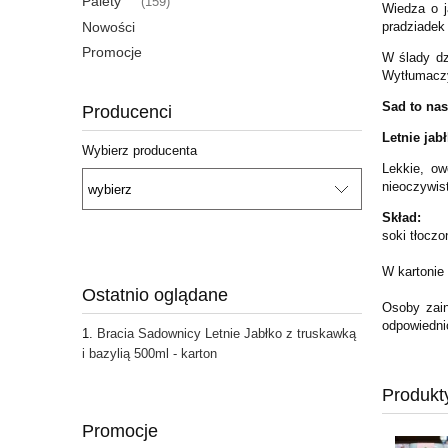
Palety
(159)
Wiedza o j
Nowości
pradziadek
Promocje
W ślady dz
Wytłumaczy
Sad to na
Producenci
Letnie jab
Wybierz producenta
Lekkie, ow
nieoczywis
Skład:
soki tłoczo
W kartonie 
Ostatnio oglądane
Osoby zain
odpowiedni
Bracia Sadownicy Letnie Jabłko z truskawką
i bazylią 500ml - karton
Produkt
Promocje