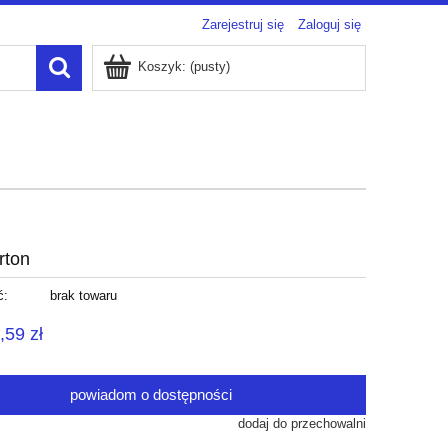
Zarejestruj się
Zaloguj się
Koszyk:
(pusty)
rton
ć:
brak towaru
,59 zł
powiadom o dostępności
dodaj do przechowalni