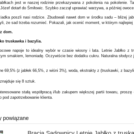
abłkach jest w naszej rodzinie przekazywana z pokolenia na pokolenie. Ta
 Józef dotarł do Śmiłowic. Szybko zaczął uprawiać warzywa, a później owoc
iadka poszli nasi rodzice. Zbudowali nawet dom w środku sadu – bliżej jabł
li, że sad trzeba rozumieć. Pokazali, jak ocenić moment, w którym najlepiej
sz dom.
łko truskawka i bazylia.
ocowe napoje to idealny wybór w czasie wiosny i lata. Letnie Jabłko z 
tym smakiem, lemoniadę. Oczywiście bez dodatku cukru. Naturalna słodycz ja
ne 69,5% (z jabłek 66,5%, z wiśni 3%), woda, ekstrakty z (truskawki, z bazyli
znajduje się 8 sztuk.
teresowane stałą współpracą i/lub zakupem większej partii towaru, proszę
o pod zapotrzebowanie klienta.
y powiązane
Bracia Sadownicy Letnie Jabłko z trusk