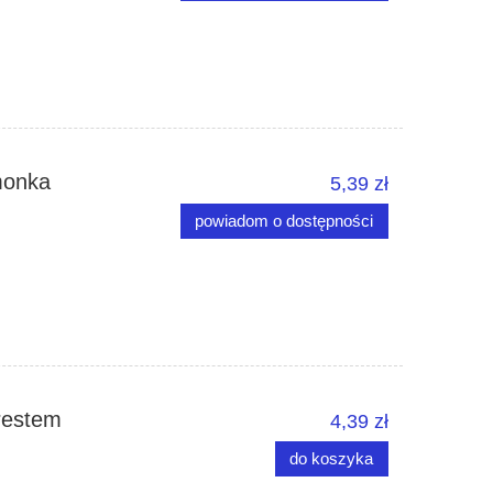
monka
5,39 zł
powiadom o dostępności
restem
4,39 zł
do koszyka