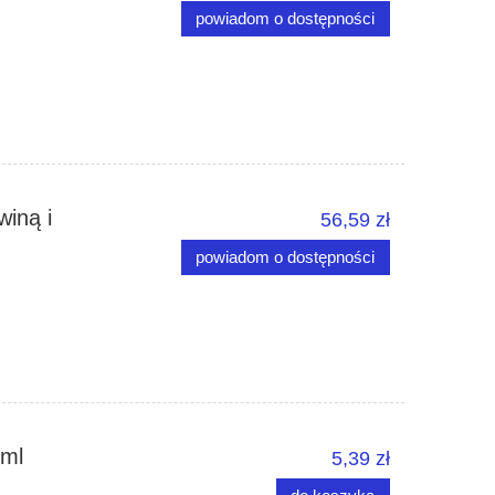
powiadom o dostępności
winą i
56,59 zł
powiadom o dostępności
 ml
5,39 zł