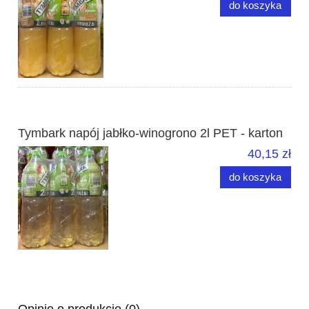
do koszyka
Tymbark napój jabłko-winogrono 2l PET - karton
40,15 zł
do koszyka