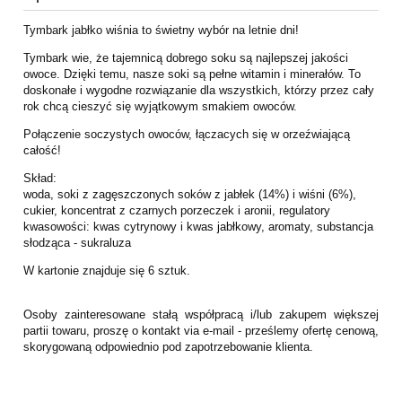
Tymbark jabłko wiśnia to świetny wybór na letnie dni!
Tymbark wie, że tajemnicą dobrego soku są najlepszej jakości
owoce. Dzięki temu, nasze soki są pełne witamin i minerałów. To
doskonałe i wygodne rozwiązanie dla wszystkich, którzy przez cały
rok chcą cieszyć się wyjątkowym smakiem owoców.
Połączenie soczystych owoców, łączacych się w orzeźwiającą
całość!
Skład:
woda, soki z zagęszczonych soków z jabłek (14%) i wiśni (6%),
cukier, koncentrat z czarnych porzeczek i aronii, regulatory
kwasowości: kwas cytrynowy i kwas jabłkowy, aromaty, substancja
słodząca - sukraluza
W kartonie znajduje się 6 sztuk.
Osoby zainteresowane stałą współpracą i/lub zakupem większej
partii towaru, proszę o kontakt via e-mail - prześlemy ofertę cenową,
skorygowaną odpowiednio pod zapotrzebowanie klienta.