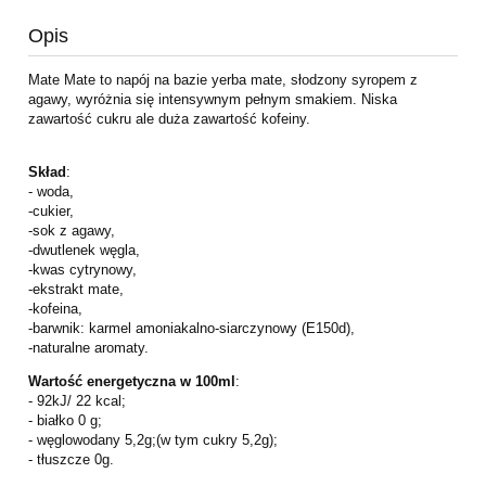
Opis
Mate Mate to napój na bazie yerba mate, słodzony syropem z
agawy, wyróżnia się intensywnym pełnym smakiem. Niska
zawartość cukru ale duża zawartość kofeiny.
Skład
:
- woda,
-cukier,
-sok z agawy,
-dwutlenek węgla,
-kwas cytrynowy,
-ekstrakt mate,
-kofeina,
-barwnik: karmel amoniakalno-siarczynowy (E150d),
-naturalne aromaty.
Wartość energetyczna w 100ml
:
- 92kJ/ 22 kcal;
- białko 0 g;
- węglowodany 5,2g;(w tym cukry 5,2g);
- tłuszcze 0g.