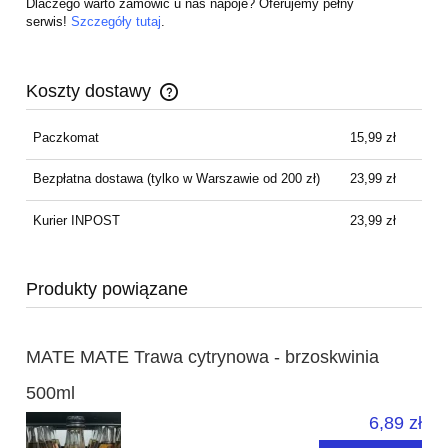
Dlaczego warto zamówić u nas napoje? Oferujemy pełny
serwis!
Szczegóły tutaj
.
Koszty dostawy
Cena nie zawiera ewentualnych kosztów płatności
Paczkomat
15,99 zł
Bezpłatna dostawa
(tylko w Warszawie od 200 zł)
23,99 zł
Kurier INPOST
23,99 zł
Produkty powiązane
MATE MATE Trawa cytrynowa - brzoskwinia
500ml
6,89 zł