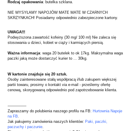
Rodzaj opakowania
: butelka szklana.
NIE WYSYŁAMY NAPOJÓW MATE MATE W CZARNYCH
SKRZYNKACH! Posiadamy odpowiednio zabezpieczone kartony.
UWAGA!!!
Podwyższona zawartość kofeiny (30 mg/ 100 ml) Nie zaleca się
stosowania u dzieci, kobiet w ciąży i karmiących piersią.
Ważna informacja
: waga 20 butelek to ok 17kg. Maksymalna waga
paczki jaką może dostarczyć kurier to ... 30kg.
W kartonie znajduje się 20 sztuk.
Osoby zainteresowane stałą współpracą i/lub zakupem większej
partii towaru, prosimy o kontakt via e-mail - prześlemy ofertę
cenową, skorygowaną odpowiednio pod zapotrzebowanie klienta.
----------------
Zapraszamy do polubienia naszego profilu na FB:
Hurtownia Napoje
na FB
.
Jak pakujemy zamówienia naszych klientów:
Paki, paczki,
paczuchy i paczunie
.