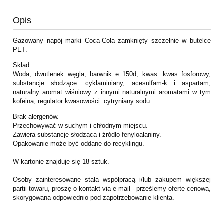
Opis
Gazowany napój marki Coca-Cola zamknięty szczelnie w butelce
PET.
Skład:
Woda, dwutlenek węgla, barwnik e 150d, kwas: kwas fosforowy,
substancje słodzące: cyklaminiany, acesulfam-k i aspartam,
naturalny aromat wiśniowy z innymi naturalnymi aromatami w tym
kofeina, regulator kwasowości: cytryniany sodu.
Brak alergenów.
Przechowywać w suchym i chłodnym miejscu.
Zawiera substancję słodzącą i źródło fenyloalaniny.
Opakowanie może być oddane do recyklingu.
W kartonie znajduje się 18 sztuk.
Osoby zainteresowane stałą współpracą i/lub zakupem większej
partii towaru, proszę o kontakt via e-mail - prześlemy ofertę cenową,
skorygowaną odpowiednio pod zapotrzebowanie klienta.