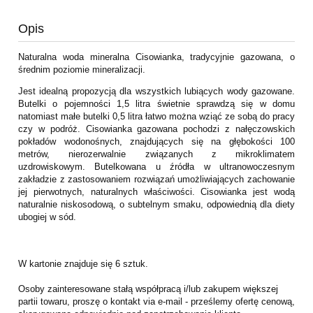
Opis
Naturalna woda mineralna Cisowianka, tradycyjnie gazowana, o
średnim poziomie mineralizacji.
Jest idealną propozycją dla wszystkich lubiących wody gazowane.
Butelki o pojemności 1,5 litra świetnie sprawdzą się w domu
natomiast małe butelki 0,5 litra łatwo można wziąć ze sobą do pracy
czy w podróż. Cisowianka gazowana pochodzi z nałęczowskich
pokładów wodonośnych, znajdujących się na głębokości 100
metrów, nierozerwalnie związanych z mikroklimatem
uzdrowiskowym. Butelkowana u źródła w ultranowoczesnym
zakładzie z zastosowaniem rozwiązań umożliwiających zachowanie
jej pierwotnych, naturalnych właściwości. Cisowianka jest wodą
naturalnie niskosodową, o subtelnym smaku, odpowiednią dla diety
ubogiej w sód.
W kartonie znajduje się 6 sztuk.
Osoby zainteresowane stałą współpracą i/lub zakupem większej
partii towaru, proszę o kontakt via e-mail - prześlemy ofertę cenową,