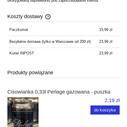
skorygowaną odpowiednio pod zapotrzebowanie klienta.
Koszty dostawy
Cena nie zawiera ewentualnych kosztów płatności
Paczkomat
15,99 zł
Bezpłatna dostawa
(tylko w Warszawie od 200 zł)
23,99 zł
Kurier INPOST
23,99 zł
Produkty powiązane
Cisowianka 0,33l Perlage gazowana - puszka
2,19 zł
do koszyka