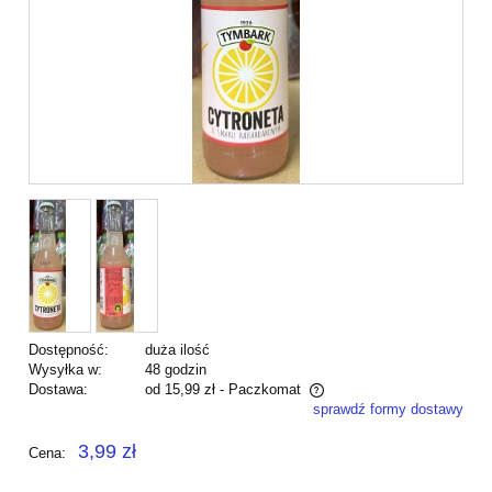
Dostępność:
duża ilość
Wysyłka w:
48 godzin
Dostawa:
od 15,99 zł
- Paczkomat
sprawdź formy dostawy
Cena nie zawiera ewentualnych kosztów płatności
3,99 zł
Cena: