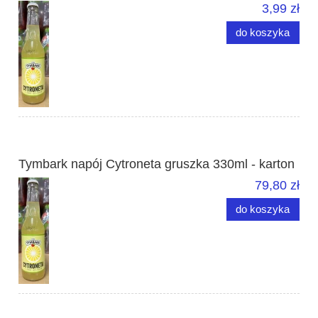
3,99 zł
do koszyka
Tymbark napój Cytroneta gruszka 330ml - karton
79,80 zł
do koszyka