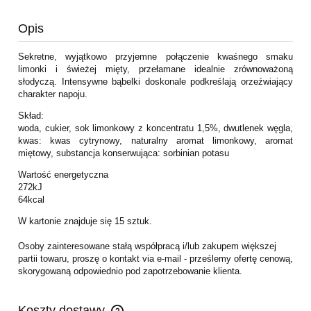
Opis
Sekretne, wyjątkowo przyjemne połączenie kwaśnego smaku
limonki i świeżej mięty, przełamane idealnie zrównoważoną
słodyczą. Intensywne bąbelki doskonale podkreślają orzeźwiający
charakter napoju.
Skład:
woda, cukier, sok limonkowy z koncentratu 1,5%, dwutlenek węgla,
kwas: kwas cytrynowy, naturalny aromat limonkowy, aromat
miętowy, substancja konserwująca: sorbinian potasu
Wartość energetyczna
272kJ
64kcal
W kartonie znajduje się 15 sztuk.
Osoby zainteresowane stałą współpracą i/lub zakupem większej
partii towaru, proszę o kontakt via e-mail - prześlemy ofertę cenową,
skorygowaną odpowiednio pod zapotrzebowanie klienta.
Koszty dostawy