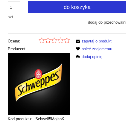
do koszyka
szt.
dodaj do przechowalni
Ocena:
zapytaj o produkt
Producent:
poleć znajomemu
dodaj opinię
Kod produktu:
Schwe85MojitoK