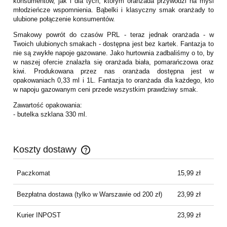
konsumentów, jak i dla tych, którym oranżada przywodzi na myśl
młodzieńcze wspomnienia. Bąbelki i klasyczny smak oranżady to
ulubione połączenie konsumentów.
Smakowy powrót do czasów PRL - teraz jednak oranżada - w
Twoich ulubionych smakach - dostępna jest bez kartek. Fantazja to
nie są zwykłe napoje gazowane. Jako hurtownia zadbaliśmy o to, by
w naszej ofercie znalazła się oranżada biała, pomarańczowa oraz
kiwi. Produkowana przez nas oranżada dostępna jest w
opakowaniach 0,33 ml i 1L. Fantazja to oranżada dla każdego, kto
w napoju gazowanym ceni przede wszystkim prawdziwy smak.
Zawartość opakowania:
- butelka szklana 330 ml.
Koszty dostawy
Cena nie zawiera ewentualnych kosztów płatności
Paczkomat
15,99 zł
Bezpłatna dostawa
(tylko w Warszawie od 200 zł)
23,99 zł
Kurier INPOST
23,99 zł