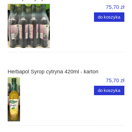
75,70 zł
do koszyka
Herbapol Syrop cytryna 420ml - karton
75,70 zł
do koszyka