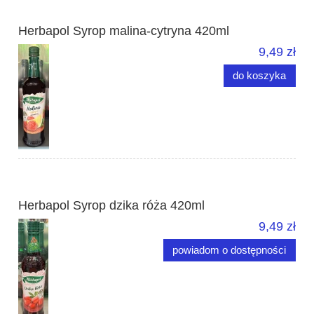
Herbapol Syrop malina-cytryna 420ml
9,49 zł
do koszyka
Herbapol Syrop dzika róża 420ml
9,49 zł
powiadom o dostępności