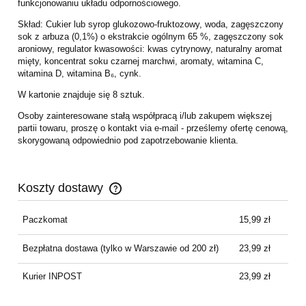
funkcjonowaniu układu odpornościowego.
Skład: Cukier lub syrop glukozowo-fruktozowy, woda, zagęszczony
sok z arbuza (0,1%) o ekstrakcie ogólnym 65 %, zagęszczony sok
aroniowy, regulator kwasowości: kwas cytrynowy, naturalny aromat
mięty, koncentrat soku czarnej marchwi, aromaty, witamina C,
witamina D, witamina B₆, cynk.
W kartonie znajduje się 8 sztuk.
Osoby zainteresowane stałą współpracą i/lub zakupem większej
partii towaru, proszę o kontakt via e-mail - prześlemy ofertę cenową,
skorygowaną odpowiednio pod zapotrzebowanie klienta.
Koszty dostawy
Cena nie zawiera ewentualnych kosztów płatności
Paczkomat
15,99 zł
Bezpłatna dostawa
(tylko w Warszawie od 200 zł)
23,99 zł
Kurier INPOST
23,99 zł