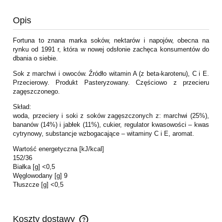
Opis
Fortuna to znana marka soków, nektarów i napojów, obecna na
rynku od 1991 r, która w nowej odsłonie zachęca konsumentów do
dbania o siebie.
Sok z marchwi i owoców. Źródło witamin A (z beta-karotenu), C i E.
Przecierowy. Produkt Pasteryzowany. Częściowo z przecieru
zagęszczonego.
Skład:
woda, przeciery i soki z soków zagęszczonych z: marchwi (25%),
bananów (14%) i jabłek (11%), cukier, regulator kwasowości – kwas
cytrynowy, substancje wzbogacające – witaminy C i E, aromat.
Wartość energetyczna [kJ/kcal]
152/36
Białka [g] <0,5
Węglowodany [g] 9
Tłuszcze [g] <0,5
Koszty dostawy