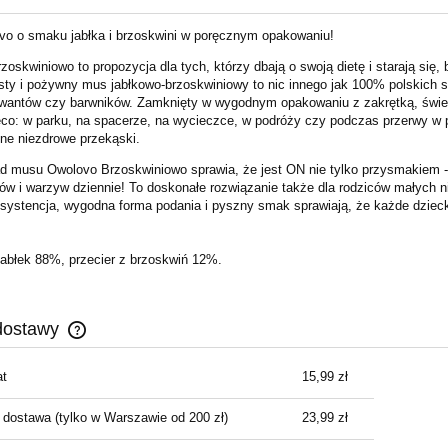
o o smaku jabłka i brzoskwini w poręcznym opakowaniu!
oskwiniowo to propozycja dla tych, którzy dbają o swoją dietę i starają się
ty i pożywny mus jabłkowo-brzoskwiniowy to nic innego jak 100% polskich so
wantów czy barwników. Zamknięty w wygodnym opakowaniu z zakrętką, świetn
eco: w parku, na spacerze, na wycieczce, w podróży czy podczas przerwy w pr
inne niezdrowe przekąski.
ad musu Owolovo Brzoskwiniowo sprawia, że jest ON nie tylko przysmakiem 
ców i warzyw dziennie! To doskonałe rozwiązanie także dla rodziców małych n
systencja, wygodna forma podania i pyszny smak sprawiają, że każde dzieck
jabłek 88%, przecier z brzoskwiń 12%.
dostawy
t
15,99 zł
Cena nie zawiera ewentualnych kosztów
płatności
 dostawa
(tylko w Warszawie od 200 zł)
23,99 zł