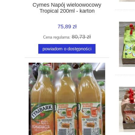
Cymes Napój wieloowocowy
Tropical 200ml - karton
75,89 zł
80,73 zł
Cena regularna:
powiadom o dostępności