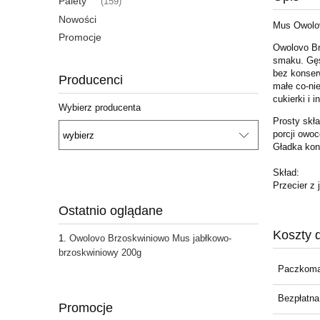
Palety
(159)
Nowości
Mus Owolov
Promocje
Owolovo Brz
smaku. Gęs
bez konser
Producenci
małe co-ni
cukierki i 
Wybierz producenta
Prosty skł
porcji owo
Gładka kon
Skład:
Przecier z 
Ostatnio oglądane
Koszty 
Owolovo Brzoskwiniowo Mus jabłkowo-
brzoskwiniowy 200g
Paczkoma
Bezpłatna
Promocje