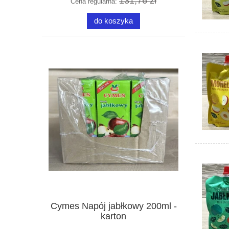
131,76 zł
Cena regularna:
do koszyka
Cymes Napój jabłkowy 200ml -
karton