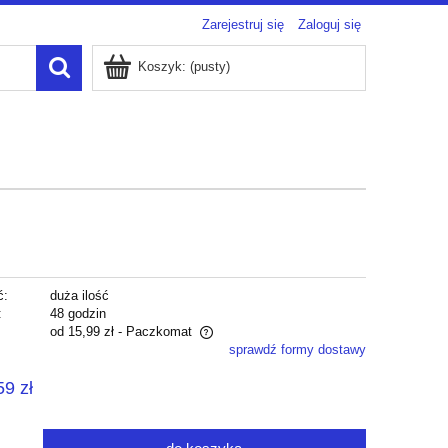
Zarejestruj się
Zaloguj się
Koszyk:
(pusty)
ć:
duża ilość
:
48 godzin
od 15,99 zł
- Paczkomat
sprawdź formy dostawy
zawiera ewentualnych kosztów
59 zł