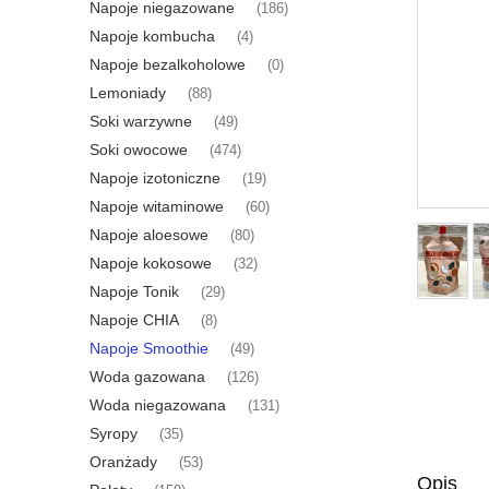
Napoje niegazowane
(186)
Napoje kombucha
(4)
Napoje bezalkoholowe
(0)
Lemoniady
(88)
Soki warzywne
(49)
Soki owocowe
(474)
Napoje izotoniczne
(19)
Napoje witaminowe
(60)
Napoje aloesowe
(80)
Napoje kokosowe
(32)
Napoje Tonik
(29)
Napoje CHIA
(8)
Napoje Smoothie
(49)
Woda gazowana
(126)
Woda niegazowana
(131)
Syropy
(35)
Oranżady
(53)
Opis