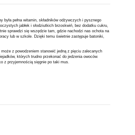
, by była pełna witamin, składników odżywczych i pysznego
czystych jabłek i słodziutkich brzoskwiń, bez dodatku cukru,
ie sprawdzi się wszędzie tam, gdzie nachodzi nas ochota na
acy lub w szkole. Dzięki temu świetnie zastępuje batoniki,
- może z powodzeniem stanowić jedną z pięciu zalecanych
iejadków, których trudno przekonać do jedzenia owoców.
o z przyjemnością sięgnie po taki mus.