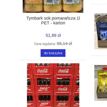
Tymbark sok pomarańcza 1l
PET - karton
51,89 zł
55,14 zł
Cena regularna:
do koszyka