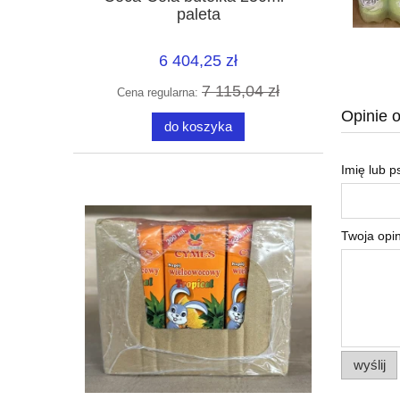
paleta
6 404,25 zł
7 115,04 zł
Cena regularna:
Opinie o
do koszyka
Imię lub 
Twoja opin
wyślij