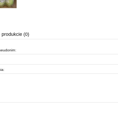
 produkcie (0)
pseudonim:
ia: