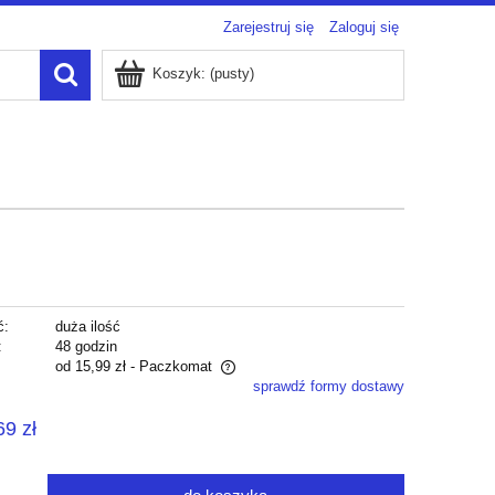
Zarejestruj się
Zaloguj się
Koszyk:
(pusty)
ć:
duża ilość
:
48 godzin
od 15,99 zł
- Paczkomat
sprawdź formy dostawy
zawiera ewentualnych kosztów
69 zł