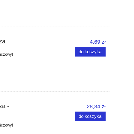
za
4,69 zł
do koszyka
ńczowy!
za -
28,34 zł
do koszyka
ńczowy!