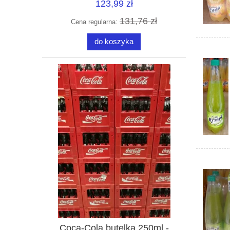
123,99 zł
131,76 zł
Cena regularna:
do koszyka
Coca-Cola butelka 250ml -