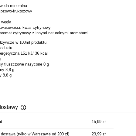
 woda mineralna
ukozowo-fruktozowy
k węgla
r kwasowości: kwas cytrynowy
y aromat cytrynowy z innymi naturalnymi aromatami.
dżywcze w 100ml produktu:
roduktu
ergetyczna 151 kJ/ 36 kcal
g
y tłuszczowe nasycone 0 g
ny 8,8 g
y 8,8 g
dostawy
t
15,99 zł
Cena nie zawiera ewentualnych kosztów
płatności
 dostawa
(tylko w Warszawie od 200 zł)
23,99 zł