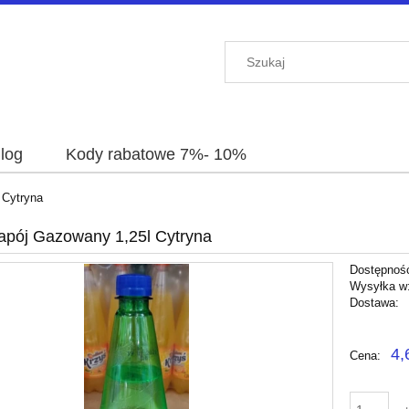
log
Kody rabatowe 7%- 10%
 Cytryna
apój Gazowany 1,25l Cytryna
Dostępnoś
Wysyłka w
Dostawa:
Cena nie 
4,
Cena:
płatności