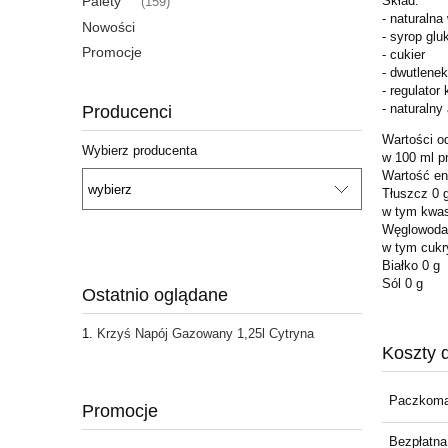
Palety
Skład:
(159)
- naturalna
Nowości
- syrop gl
Promocje
- cukier
- dwutlene
- regulato
- naturaln
Producenci
Wartości o
Wybierz producenta
w 100 ml p
Wartość en
Tłuszcz 0 
w tym kwas
Węglowoda
w tym cukr
Białko 0 g
Sól 0 g
Ostatnio oglądane
Krzyś Napój Gazowany 1,25l Cytryna
Koszty 
Paczkoma
Promocje
Bezpłatna