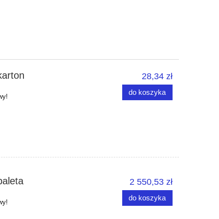
karton
28,34 zł
do koszyka
wy!
paleta
2 550,53 zł
do koszyka
wy!